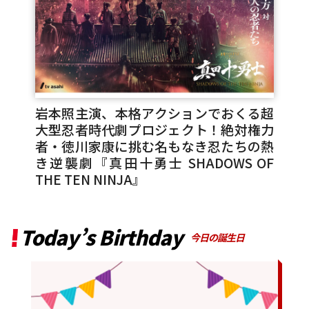
岩本照主演、本格アクションでおくる超
大型忍者時代劇プロジェクト！絶対権力
者・徳川家康に挑む名もなき忍たちの熱
き逆襲劇『真田十勇士 SHADOWS OF
THE TEN NINJA』
Today’s Birthday
今日の誕生日