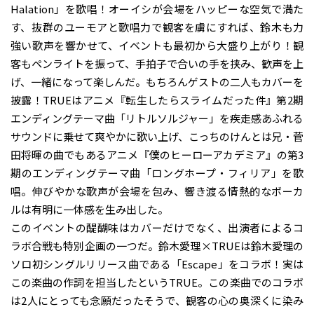
Halation」を歌唱！オーイシが会場をハッピーな空気で満た
す、抜群のユーモアと歌唱力で観客を虜にすれば、鈴木も力
強い歌声を響かせて、イベントも最初から大盛り上がり！観
客もペンライトを振って、手拍子で合いの手を挟み、歓声を上
げ、一緒になって楽しんだ。もちろんゲストの二人もカバーを
披露！TRUEはアニメ『転生したらスライムだった件』第2期
エンディングテーマ曲「リトルソルジャー」を疾走感あふれる
サウンドに乗せて爽やかに歌い上げ、こっちのけんとは兄・菅
田将暉の曲でもあるアニメ『僕のヒーローアカデミア』の第3
期のエンディングテーマ曲「ロングホープ・フィリア」を歌
唱。伸びやかな歌声が会場を包み、響き渡る情熱的なボーカ
ルは有明に一体感を生み出した。
このイベントの醍醐味はカバーだけでなく、出演者によるコ
ラボ合戦も特別企画の一つだ。鈴木愛理×TRUEは鈴木愛理の
ソロ初シングルリリース曲である「Escape」をコラボ！実は
この楽曲の作詞を担当したというTRUE。この楽曲でのコラボ
は2人にとっても念願だったそうで、観客の心の奥深くに染み