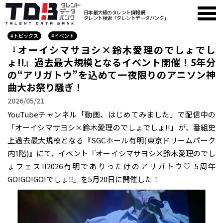
日本最大級のタレント情報網
タレント検索「タレントデータバンク」
#トピックス
#イベント
『オーイシマサヨシ×鈴木愛理のでしょでし
ょ!!』過去最大規模となるイベント開催！5年分
の“アリガトウ”を込めて一夜限りのアニソン神
曲大お祭り騒ぎ！
2026/05/21
YouTubeチャンネル「動画、はじめてみました」で配信中の
「オーイシマサヨシ×鈴木愛理のでしょでしょ!!」が、番組史
上過去最大規模となる『SGCホール有明(東京ドリームパーク
内1階)』にて、イベント『オーイシマサヨシ×鈴木愛理のでし
ょフェス!!2026有明でありったけのアリガトウ♡ 5周年
GO!GO!GO!でしょ‼︎』を5月20日に開催した！