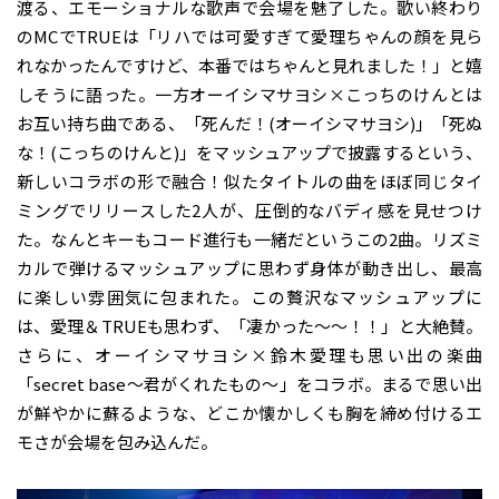
渡る、エモーショナルな歌声で会場を魅了した。歌い終わり
のMCでTRUEは「リハでは可愛すぎて愛理ちゃんの顔を見ら
れなかったんですけど、本番ではちゃんと見れました！」と嬉
しそうに語った。一方オーイシマサヨシ×こっちのけんとは
お互い持ち曲である、「死んだ！(オーイシマサヨシ)」「死ぬ
な！(こっちのけんと)」をマッシュアップで披露するという、
新しいコラボの形で融合！似たタイトルの曲をほぼ同じタイ
ミングでリリースした2人が、圧倒的なバディ感を見せつけ
た。なんとキーもコード進行も一緒だというこの2曲。リズミ
カルで弾けるマッシュアップに思わず身体が動き出し、最高
に楽しい雰囲気に包まれた。この贅沢なマッシュアップに
は、愛理＆TRUEも思わず、「凄かった～～！！」と大絶賛。
さらに、オーイシマサヨシ×鈴木愛理も思い出の楽曲
「secret base～君がくれたもの～」をコラボ。まるで思い出
が鮮やかに蘇るような、どこか懐かしくも胸を締め付けるエ
モさが会場を包み込んだ。