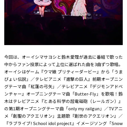
今回は、オーイシマサヨシと鈴木愛理が過去に番組で歌った
中からファン投票によって上位に選ばれた曲を3曲ずつ歌唱。
オーイシはゲーム『ウマ娘 プリティーダービー』から「うま
ぴょい伝説」／テレビアニメ『進撃の巨人』前期オープニン
グテーマ曲「紅蓮の弓矢」／テレビアニメ『デジモンアドベ
ンチャー』オープニングテーマ曲「Butter-Fly」を歌唱！鈴
木はテレビアニメ『とある科学の超電磁砲（レールガン）』
の第1期オープニングテーマ曲「only my railgun」／TVアニ
メ「創聖のアクエリオン」主題歌『創世のアクエリオン』／
『ラブライブ! School idol project』イメージソング「Snow