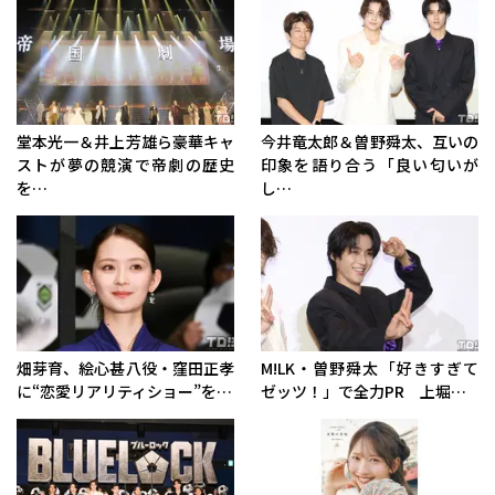
堂本光一＆井上芳雄ら豪華キャ
今井竜太郎＆曽野舜太、互いの
ストが夢の競演で帝劇の歴史
印象を語り合う「良い匂いが
を…
し…
畑芽育、絵心甚八役・窪田正孝
M!LK・曽野舜太「好きすぎて
に“恋愛リアリティショー”を…
ゼッツ！」で全力PR 上堀…