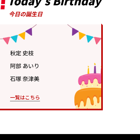
Today’s Birthday
今日の誕生日
秋定 史枝
阿部 あいり
石塚 奈津美
一覧はこちら