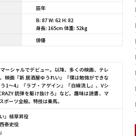
辰年
B: 87 W: 62 H: 82
身長: 165cm 体重: 52kg
俳優
コマーシャルでデビュー。以降、多くの映画、テレ
、映画『新 居酒屋ゆうれい』『僕は勉強ができな
う1～4』『ラブ・アゲイン』『白線流し』、Vシ
-CRAZY 銃弾を駆け抜けろ』など。趣味は読書、マ
スポーツ全般。特技は乗馬。
い』植草昇役
西泰史役
記』