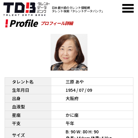
日本最大級のタレント情報網
タレント検索「タレントデータバンク」
Profile
プロフィール詳細
タレント名
三原 あや
生年月日
1954 / 07 / 09
出身
大阪府
血液型
星座
かに座
干支
午年
B: 90 W: 80 H: 90
サイズ