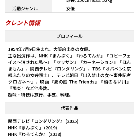
身長: 150cm 体重: 52kg
活動ジャンル
女優
タレント情報
プロフィール
1954年7月9日生まれ、大阪府出身の女優。
主な出演作は、NHK『まんぷく』『わろてんか』『コピーフェ
イス～消された私～』『マッサン』『カーネーション』『ほん
まもん』、関西テレビ『ロンダリング』、TBS『オバベン2 京
都ふたりの女弁護士』、テレビ朝日『出入禁止の女〜事件記者
クロガネ〜』、映画『夏の庭 The Friends』『橋のない川』
『陽炎』など他多数。
趣味・特技は旅行、手芸、料理。
代表作品
関西テレビ『ロンダリング』 (2025)
NHK『まんぷく』 (2019)
NHK『わろてんか』 (2018)