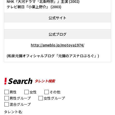
NHK『大河ドラマ「北条時宗」』主演 (2002)
テレビ朝日『小栗上野介』 (2003)
公式サイト
公式ブログ
http://ameblo.jp/motoya1974/
(和泉元彌オフィシャルブログ「元彌のアスナロぶろぐ」)
Search
タレント検索
男性
女性
その他
男性グループ
女性グループ
混合グループ
タレント名: