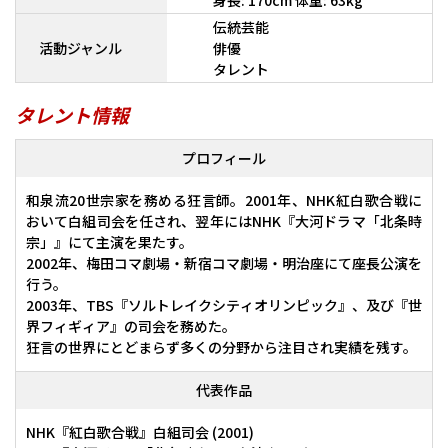
身長: 170cm 体重: 63kg
伝統芸能
活動ジャンル
俳優
タレント
タレント情報
プロフィール
和泉流20世宗家を務める狂言師。2001年、NHK紅白歌合戦に
おいて白組司会を任され、翌年にはNHK『大河ドラマ「北条時
宗」』にて主演を果たす。
2002年、梅田コマ劇場・新宿コマ劇場・明治座にて座長公演を
行う。
2003年、TBS『ソルトレイクシティオリンピック』、及び『世
界フィギィア』の司会を務めた。
狂言の世界にとどまらず多くの分野から注目され実績を残す。
代表作品
NHK『紅白歌合戦』白組司会 (2001)