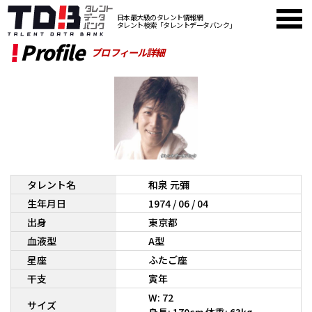
日本最大級のタレント情報網
タレント検索「タレントデータバンク」
Profile
プロフィール詳細
タレント名
和泉 元彌
生年月日
1974 / 06 / 04
出身
東京都
血液型
A型
星座
ふたご座
干支
寅年
W: 72
サイズ