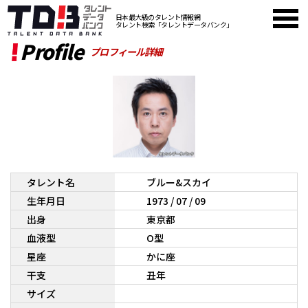
日本最大級のタレント情報網
タレント検索「タレントデータバンク」
Profile
プロフィール詳細
タレント名
ブルー&スカイ
生年月日
1973 / 07 / 09
出身
東京都
血液型
O型
星座
かに座
干支
丑年
サイズ