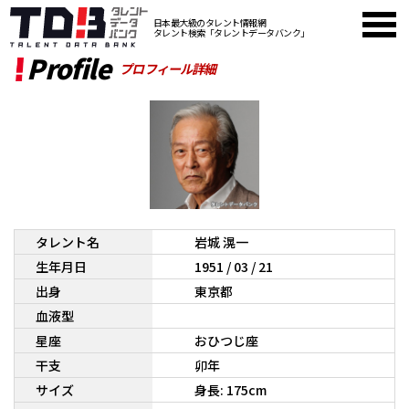
日本最大級のタレント情報網
タレント検索「タレントデータバンク」
Profile
プロフィール詳細
タレント名
岩城 滉一
生年月日
1951 / 03 / 21
出身
東京都
血液型
星座
おひつじ座
干支
卯年
サイズ
身長: 175cm