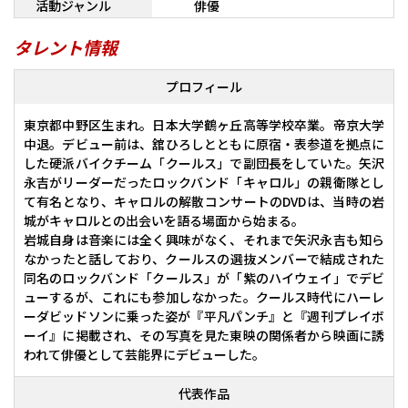
活動ジャンル
俳優
タレント情報
プロフィール
東京都中野区生まれ。日本大学鶴ヶ丘高等学校卒業。帝京大学
中退。デビュー前は、舘ひろしとともに原宿・表参道を拠点に
した硬派バイクチーム「クールス」で副団長をしていた。矢沢
永吉がリーダーだったロックバンド「キャロル」の親衛隊とし
て有名となり、キャロルの解散コンサートのDVDは、当時の岩
城がキャロルとの出会いを語る場面から始まる。
岩城自身は音楽には全く興味がなく、それまで矢沢永吉も知ら
なかったと話しており、クールスの選抜メンバーで結成された
同名のロックバンド「クールス」が「紫のハイウェイ」でデビ
ューするが、これにも参加しなかった。クールス時代にハーレ
ーダビッドソンに乗った姿が『平凡パンチ』と『週刊プレイボ
ーイ』に掲載され、その写真を見た東映の関係者から映画に誘
われて俳優として芸能界にデビューした。
代表作品