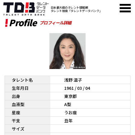
日本最大級のタレント情報網
タレント検索「タレントデータバンク」
Profile
プロフィール詳細
タレント名
浅野 温子
生年月日
1961 / 03 / 04
出身
東京都
血液型
A型
星座
うお座
干支
丑年
サイズ