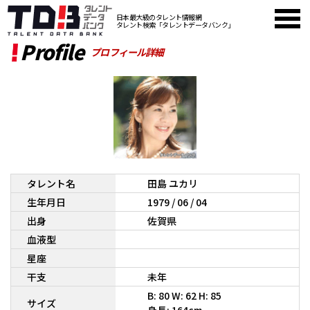
日本最大級のタレント情報網
タレント検索「タレントデータバンク」
Profile
プロフィール詳細
タレント名
田島 ユカリ
生年月日
1979 / 06 / 04
出身
佐賀県
血液型
星座
干支
未年
B: 80 W: 62 H: 85
サイズ