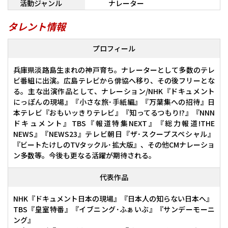
活動ジャンル
ナレーター
タレント情報
プロフィール
兵庫県淡路島生まれの神戸育ち。ナレーターとして多数のテレ
ビ番組に出演。広島テレビから俳協へ移り、その後フリーとな
る。主な出演作品として、ナレーション/NHK『ドキュメント
にっぽんの現場』『小さな旅･手紙編』『万葉集への招待』日
本テレビ『おもいッきりテレビ』『知ってるつもり!?』『NNN
ドキュメント』TBS『報道特集NEXT』『総力報道!THE
NEWS』『NEWS23』テレビ朝日『ザ･スクープスペシャル』
『ビートたけしのTVタックル･拡大版』、その他CMナレーショ
ン多数等。今後も更なる活躍が期待される。
代表作品
NHK『ドキュメント日本の現場』『日本人の知らない日本へ』
TBS『皇室特番』『イブニング･ふぁいぶ』『サンデーモーニ
ング』