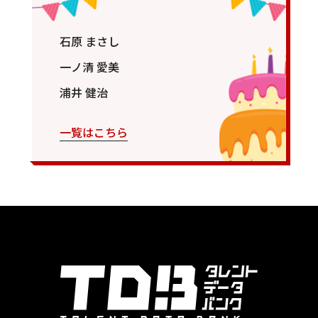
石原 まさし
一ノ清 愛美
浦井 健治
一覧はこちら