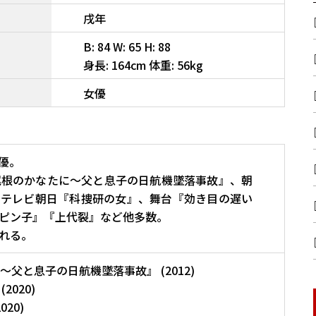
戌年
B: 84 W: 65 H: 88
身長: 164cm 体重: 56kg
女優
女優。
尾根のかなたに〜父と息子の日航機墜落事故』、朝
、テレビ朝日『科捜研の女』、舞台『効き目の遅い
ピン子』『上代裂』など他多数。
れる。
父と息子の日航機墜落事故』 (2012)
020)
20)