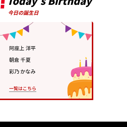
Today’s Birthday
今日の誕生日
阿座上 洋平
朝倉 千夏
彩乃 かなみ
一覧はこちら