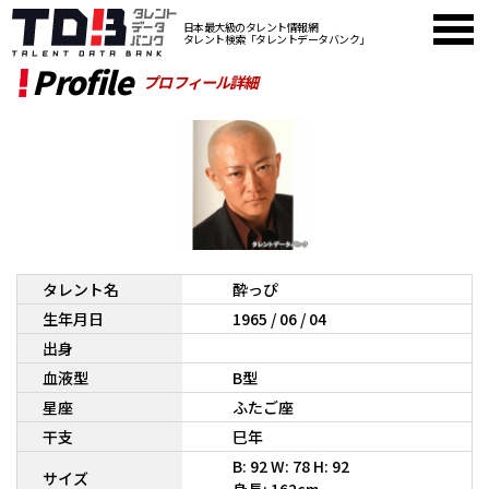
日本最大級のタレント情報網
タレント検索「タレントデータバンク」
Profile
プロフィール詳細
タレント名
酔っぴ
生年月日
1965 / 06 / 04
出身
血液型
B型
星座
ふたご座
干支
巳年
B: 92 W: 78 H: 92
サイズ