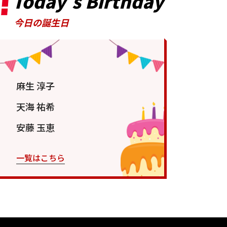
Today’s Birthday
今日の誕生日
麻生 淳子
天海 祐希
安藤 玉恵
一覧はこちら