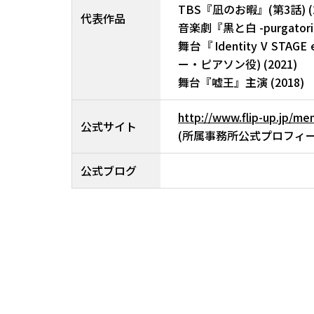
TBS『凪のお暇』(第3話) (2
代表作品
音楽劇『黒と白 -purgatori
舞台『Identity V STA
ー・ピアソン役) (2021)
舞台『嘘王』主演 (2018)
http://www.flip-up.jp/m
公式サイト
(所属事務所公式プロフィー
公式ブログ