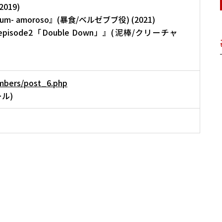
019)
um- amoroso』(暴食/ベルゼブブ役) (2021)
GE episode2「Double Down」』(泥棒/クリーチャ
embers/post_6.php
ル)