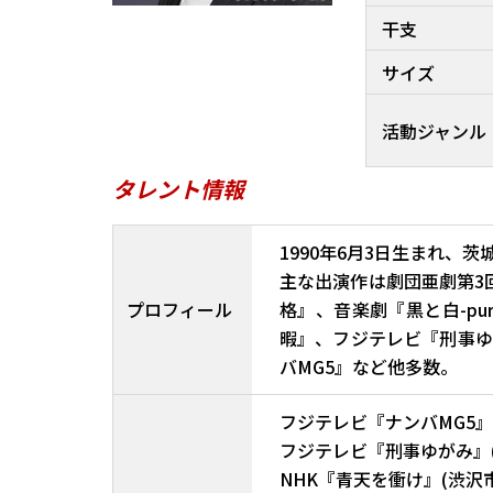
干支
サイズ
活動ジャンル
タレント情報
1990年6月3日生まれ、
主な出演作は劇団亜劇第3回公演
プロフィール
格』、音楽劇『黒と白-purg
暇』、フジテレビ『刑事ゆ
バMG5』など他多数。
フジテレビ『ナンバMG5』(第2
フジテレビ『刑事ゆがみ』(第5
NHK『青天を衝け』(渋沢市郎役