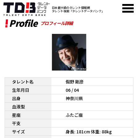
日本最大級のタレント情報網
タレント検索「タレントデータバンク」
Profile
プロフィール詳細
タレント名
假野 剛彦
生年月日
06 / 04
出身
神奈川県
血液型
星座
ふたご座
干支
サイズ
身長: 181cm 体重: 88kg