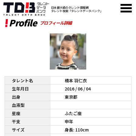
日本最大級のタレント情報網
タレント検索「タレントデータバンク」
Profile
プロフィール詳細
タレント名
橋本 羽仁衣
生年月日
2016 / 06 / 04
出身
東京都
血液型
星座
ふたご座
干支
申年
サイズ
身長: 110cm