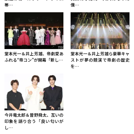
帯…
僕…
堂本光一＆井上芳雄、帝劇愛あ
堂本光一＆井上芳雄ら豪華キャ
ふれる“帝コン”が開幕「新し…
ストが夢の競演で帝劇の歴史
を…
今井竜太郎＆曽野舜太、互いの
印象を語り合う「良い匂いが
し…