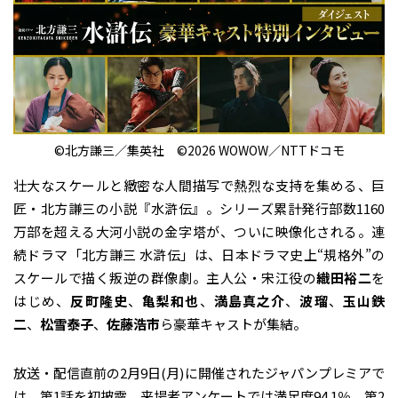
©︎︎北方謙三／集英社 ©︎2026 WOWOW／NTTドコモ
壮大なスケールと緻密な人間描写で熱烈な支持を集める、巨
匠・北方謙三の小説『水滸伝』。シリーズ累計発行部数1160
万部を超える大河小説の金字塔が、ついに映像化される。連
続ドラマ「北方謙三 水滸伝」は、日本ドラマ史上“規格外”の
スケールで描く叛逆の群像劇。主人公・宋江役の
織田裕二
を
はじめ、
反町隆史
、
亀梨和也
、
満島真之介
、
波瑠
、
玉山鉄
二
、
松雪泰子
、
佐藤浩市
ら豪華キャストが集結。
放送・配信直前の2月9日(月)に開催されたジャパンプレミアで
は、第1話を初披露。来場者アンケートでは満足度94.1％、第2