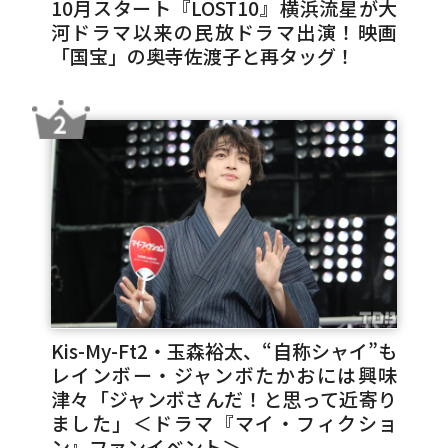
10月スタート『LOST10』横浜流星が大
河ドラマ以来の民放ドラマ出演！映画
「国宝」の奥寺佐渡子と再タッグ！
Kis-My-Ft2・玉森裕太、“自称シャイ”も
レインボー・ジャンボたかおには興味
津々「ジャンボさんだ！と思って近寄り
ました」＜ドラマ『マイ・フィクショ
ン』ファンイベント＞