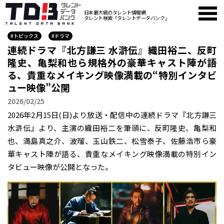
日本最大級のタレント情報網
タレント検索「タレントデータバンク」
#トピックス
#ドラマ
連続ドラマ『北方謙三 水滸伝』織田裕二、反町
隆史、亀梨和也ら規格外の豪華キャスト陣が語
る、貴重なメイキング映像満載の“特別インタビ
ュー映像”公開
2026/02/25
2026年2月15日(日)より放送・配信中の連続ドラマ『北方謙三
水滸伝』より、主演の織田裕二を筆頭に、反町隆史、亀梨和
也、満島真之介、波瑠、玉山鉄二、松雪泰子、佐藤浩市ら豪
華キャスト陣が語る、貴重なメイキング映像満載の特別イン
タビュー映像が公開となった。