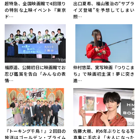
超特急、全国映画館で4回限り
出口夏希、福山雅治の“サプラ
の特別な上映イベント『東京
イズ登場”を予想してしまい
ド…
照…
福原遥、公開初日に映画館でお
仲村悠菜、実写映画『つりこま
忍び鑑賞を告白「みんなの表
ち』で映画初主演！夢に突き
情…
進…
『トーキング千鳥！』２回目の
佐藤大樹、約6年ぶりとなる写
放送はゴールデン・プライム
真集に手応え「大人になった