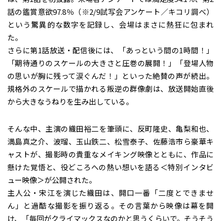
話の鑑賞意欲97.8％（※2/9試写会アンケート／キコリ調べ）
という驚異的な数字を記録し、会場はまさに熱狂に包まれ
た。
さらに第1話放送・配信後には、「あっという間の1時間！」
「期待通りのスケールの大きさと圧巻の展開！」「登場人物
の思いが胸に残って涙ぐんだ！」といった絶賛の声が続出。
規格外のスケールで描かれる叛逆の群像劇は、放送開始直後
から大きなうねりを生み出している。
そんな中、主演の織田裕二を筆頭に、反町隆史、亀梨和也、
満島真之介、波瑠、玉山鉄二、松雪泰子、佐藤浩市ら豪華キ
ャストが、撮影時の貴重なメイキング映像とともに、作品に
懸けた覚悟と、役どころへの熱い想いを語る＜特別インタビ
ュー映像＞が公開された。
主人公・宋江を演じた織田は、開口一番「二度とできませ
ん」と過酷な撮影を振り返る。その言葉から映像は幕を開
け、「毎回がクライマックスなのかと思うくらいで。そうそう