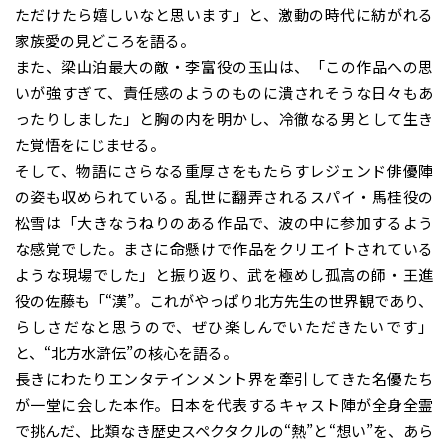
ただけたら嬉しいなと思います」と、激動の時代に紡がれる
家族愛の見どころを語る。
また、梁山泊最大の敵・李富役の玉山は、「この作品への思
いが強すぎて、責任感のようのものに潰されそうな日々もあ
ったりしました」と胸の内を明かし、冷徹なる男として生き
た覚悟をにじませる。
そして、物語にさらなる重厚さをもたらすレジェンド俳優陣
の姿も収められている。乱世に翻弄されるスパイ・馬桂役の
松雪は「大きなうねりのある作品で、波の中に参加するよう
な感覚でした。まさに命懸けで作品をクリエイトされている
ような現場でした」と振り返り、武を極めし孤高の師・王進
役の佐藤も「“漢”。これがやっぱり北方先生の世界観であり、
らしさだなと思うので、ぜひ楽しんでいただきたいです」
と、“北方水滸伝”の核心を語る。
長きにわたりエンタテインメント界を牽引してきた名優たち
が一堂に会した本作。日本を代表するキャスト陣が全身全霊
で挑んだ、比類なき歴史スペクタクルの“熱”と“想い”を、あら