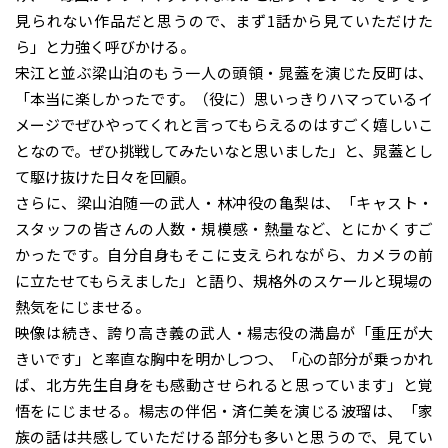
見られない作品だと思うので、まず1話から見ていただけた
ら」と力強く呼びかける。
宋江と並ぶ梁山泊のもう一人の頭領・晁蓋を演じた反町は、
「本当に楽しかったです。（役に）思いっきりハマっているイ
メージでぜひやってくれと言ってもらえるのはすごく嬉しいこ
となので。ぜひ挑戦してみたいなと思いました」と、晁蓋とし
て駆け抜けた日々を回顧。
さらに、梁山泊随一の武人・林冲役の亀梨は、「キャスト・
スタッフの皆さんの人数・規模感・熱量など、とにかくすご
かったです。自分自身もそこに支えられながら、カメラの前
に立たせてもらえました」と語り、規格外のスケールと現場の
熱気をにじませる。
映像は続き、誇り高き義の武人・楊志役の満島が「重圧が大
きいです」と率直な胸中を明かしつつ、「心の部分が乗っかれ
ば、北方先生自身をも感動させられると思っています」と覚
悟をにじませる。楊志の伴侶・済仁美を演じる波瑠は、「家
族の話は共感していただける部分も多いと思うので、見てい