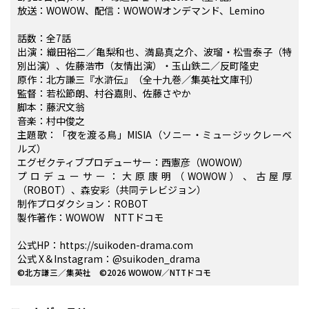
放送：WOWOW、配信：WOWOWオンデマンド、Lemino
話数：全7話
出演：織田裕二／亀梨和也、満島真之介、波瑠・松雪泰子（特
別出演）、佐藤浩市（友情出演）・玉山鉄二／反町隆史
原作：北方謙三『水滸伝』（全十九巻／集英社文庫刊）
監督：若松節朗、村谷嘉則、佐藤さやか
脚本：藤沢文翁
音楽：村中俊之
主題歌：「夜を渡る鳥」MISIA（ソニー・ミュージックレーベ
ルズ）
エグゼクティブプロデューサー：西憲彦（WOWOW）
プロデューサー：大原康明（WOWOW）、古屋厚
（ROBOT）、森安彩（共同テレビジョン）
制作プロダクション：ROBOT
製作著作：WOWOW NTTドコモ
公式HP：https://suikoden-drama.com
公式 X＆Instagram：@suikoden_drama
©︎︎北方謙三／集英社 ©︎2026 WOWOW／NTTドコモ