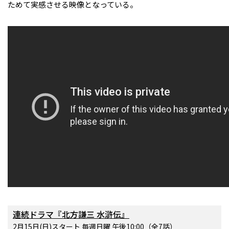
ためて実感させる映像となっている。
連続ドラマ『北方謙三 水滸伝』
2月15日(日)スタート 毎週日曜 午後10:00（全7話）