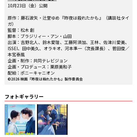
10月23日（金）公開
原作：藤石波矢・辻堂ゆめ『昨夜は殺れたかも』（講談社タイ
ガ）
監督：松木 創
脚本：ブラジリィー・アン・山田
出演：吉野北人、鈴木愛理、工藤阿須加、王林、佐津川愛美、
ISSEI、田中美久、オラキオ、河本準一（次長課長）、菅田俊／
本宮泰風
企画・制作：共同テレビジョン
企画・プロデュース：栗原美和子
配給：ポニーキャニオン
©2026 映画『昨夜は殺れたかも』製作委員会
フォトギャラリー