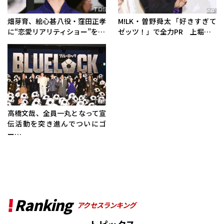
畑芽育、絵心甚八役・窪田正孝
M!LK・曽野舜太「好きすぎて
に“恋愛リアリティショー”を…
ゼッツ！」で全力PR 上堀…
高橋文哉、全員一丸となって宣
伝活動を突き進んでついにゴ
ー…
Ranking
アクセスランキング