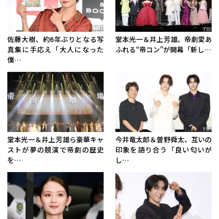
佐藤大樹、約6年ぶりとなる写
堂本光一＆井上芳雄、帝劇愛あ
真集に手応え「大人になった
ふれる“帝コン”が開幕「新し…
僕…
堂本光一＆井上芳雄ら豪華キャ
今井竜太郎＆曽野舜太、互いの
ストが夢の競演で帝劇の歴史
印象を語り合う「良い匂いが
を…
し…