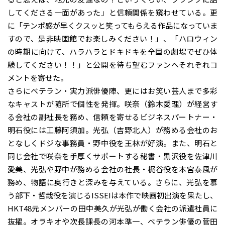
してくださる一面があった」と信頼関係を窺わせている。更
に「テンポ感が早くクスッと笑ってもらえる作品になっていま
すので、是非映画館でお楽しみください！」、「ハロウィン
の時期に向けて、ハラハラとドキドキを全国の劇場でぜひ体
験してください！！」と公開を待ち望むファンへそれぞれコ
メントを寄せた。
さらにベテラン・実力派俳優陣、更にはお笑い芸人まで多彩
なキャストが随所で個性を発揮。咲奈（鈴木愛理）が経営す
る会社の副社長を務め、信頼を寄せるビジネスパートナー・
明石役には工藤阿須加。光弘（吉野北人）が務める会社のお
となしくドジな事務員・野中役を王林が好演。また、明石と
同じ会社で咲奈を手厚くサポートする秘書・黒沢役を佐津川
愛美、光弘や野中が務める会社の社長・梶谷役を本宮泰風が
務め、物語に奥行きと深みを与えている。さらに、光弘を慕
う部下・哲哉役を演じるISSEIは本作で映画初出演を果たし、
HKT48元メンバーの田中美久が光弘が働く会社の派遣社員に
抜擢。オラキオや次長課長の河本準一、ベテラン俳優の菅田