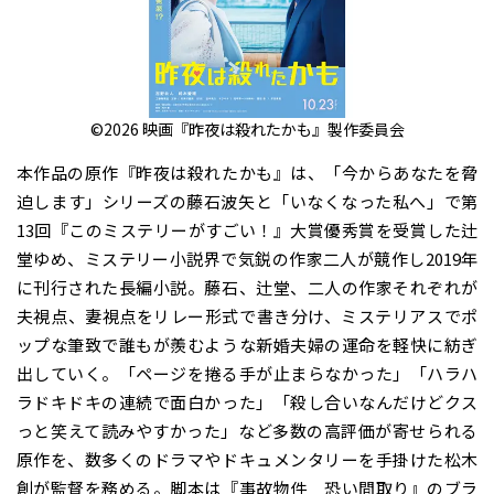
©2026 映画『昨夜は殺れたかも』製作委員会
本作品の原作『昨夜は殺れたかも』は、「今からあなたを脅
迫します」シリーズの藤石波矢と「いなくなった私へ」で第
13回『このミステリーがすごい！』大賞優秀賞を受賞した辻
堂ゆめ、ミステリー小説界で気鋭の作家二人が競作し2019年
に刊行された長編小説。藤石、辻堂、二人の作家それぞれが
夫視点、妻視点をリレー形式で書き分け、ミステリアスでポ
ップな筆致で誰もが羨むような新婚夫婦の運命を軽快に紡ぎ
出していく。「ページを捲る手が止まらなかった」「ハラハ
ラドキドキの連続で面白かった」「殺し合いなんだけどクス
っと笑えて読みやすかった」など多数の高評価が寄せられる
原作を、数多くのドラマやドキュメンタリーを手掛けた松木
創が監督を務める。脚本は『事故物件 恐い間取り』のブラ