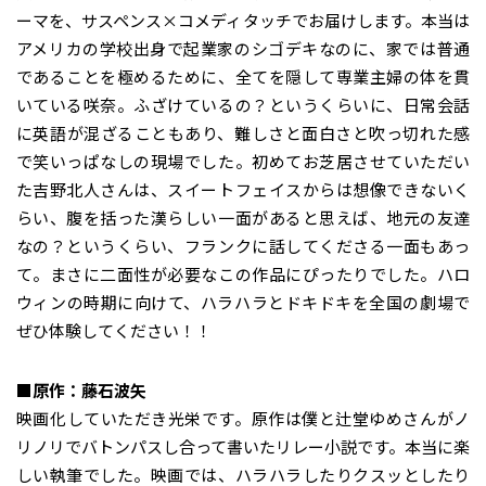
ーマを、サスペンス×コメディタッチでお届けします。本当は
アメリカの学校出身で起業家のシゴデキなのに、家では普通
であることを極めるために、全てを隠して専業主婦の体を貫
いている咲奈。ふざけているの？というくらいに、日常会話
に英語が混ざることもあり、難しさと面白さと吹っ切れた感
で笑いっぱなしの現場でした。初めてお芝居させていただい
た吉野北人さんは、スイートフェイスからは想像できないく
らい、腹を括った漢らしい一面があると思えば、地元の友達
なの？というくらい、フランクに話してくださる一面もあっ
て。まさに二面性が必要なこの作品にぴったりでした。ハロ
ウィンの時期に向けて、ハラハラとドキドキを全国の劇場で
ぜひ体験してください！！
■原作：藤石波矢
映画化していただき光栄です。原作は僕と辻堂ゆめさんがノ
リノリでバトンパスし合って書いたリレー小説です。本当に楽
しい執筆でした。映画では、ハラハラしたりクスッとしたり