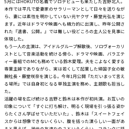
5月にはHOKUTO名義でソロデビューも果たした吉野北人。
本作では平凡で愛妻家のサラリーマンとして日々を送りなが
ら、妻には素性を明かしていない元ヤクザ・藤堂光弘を演じ
ます。近年はドラマや映画へも精力的に出演し、昨年公開さ
れた『遺書、公開。』では難しい役どころの主人公を見事に
体現した。
もう一人の主演は、アイドルグループ解散後、ソロヴォーカリ
ストとして音楽活動を続ける傍ら、ドラマや映画、バラエテ
ィー番組でのMCも務めている鈴木愛理。夫をこよなく愛する
専業主婦でありながら、実は若くして起業した帰国子女の敏
腕社長・藤堂咲奈を演じる。今年1月公開『ただいまって言え
る場所』では自身初となる単独主演を務め、主題歌も担当し
た。
活躍の場を広げ続ける吉野と鈴木は本作が初共演。お互いの
印象について「すぐに打ち解け、明るく現場を引っ張る姿か
らたくさん学ばせていただいた」、鈴木は「スイートフェイ
スからは想像できないくらい、腹を括った漢らしい一面があ
ると思えば、地元の友達なの？というくらい、フランクに話