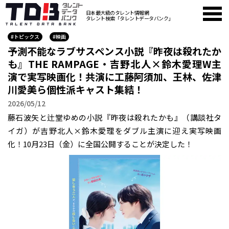
日本最大級のタレント情報網
タレント検索「タレントデータバンク」
#トピックス
#映画
予測不能なラブサスペンス小説『昨夜は殺れたか
も』THE RAMPAGE・吉野北人×鈴木愛理W主
演で実写映画化！共演に工藤阿須加、王林、佐津
川愛美ら個性派キャスト集結！
2026/05/12
藤石波矢と辻堂ゆめの小説『昨夜は殺れたかも』（講談社タ
イガ）が吉野北人×鈴木愛理をダブル主演に迎え実写映画
化！10月23日（金）に全国公開することが決定した！