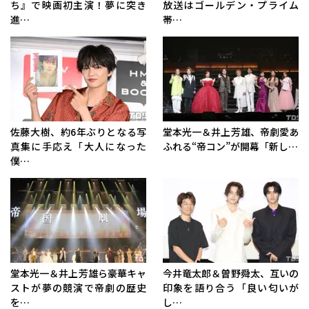
ち』で映画初主演！夢に突き
放送はゴールデン・プライム
進…
帯…
佐藤大樹、約6年ぶりとなる写
堂本光一＆井上芳雄、帝劇愛あ
真集に手応え「大人になった
ふれる“帝コン”が開幕「新し…
僕…
堂本光一＆井上芳雄ら豪華キャ
今井竜太郎＆曽野舜太、互いの
ストが夢の競演で帝劇の歴史
印象を語り合う「良い匂いが
を…
し…