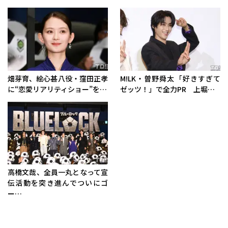
畑芽育、絵心甚八役・窪田正孝
M!LK・曽野舜太「好きすぎて
に“恋愛リアリティショー”を…
ゼッツ！」で全力PR 上堀…
高橋文哉、全員一丸となって宣
伝活動を突き進んでついにゴ
ー…