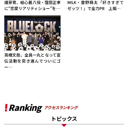
畑芽育、絵心甚八役・窪田正孝
M!LK・曽野舜太「好きすぎて
に“恋愛リアリティショー”を…
ゼッツ！」で全力PR 上堀…
高橋文哉、全員一丸となって宣
伝活動を突き進んでついにゴ
ー…
Ranking
アクセスランキング
トピックス