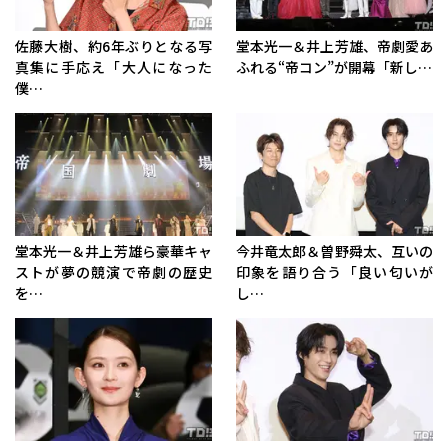
佐藤大樹、約6年ぶりとなる写
堂本光一＆井上芳雄、帝劇愛あ
真集に手応え「大人になった
ふれる“帝コン”が開幕「新し…
僕…
堂本光一＆井上芳雄ら豪華キャ
今井竜太郎＆曽野舜太、互いの
ストが夢の競演で帝劇の歴史
印象を語り合う「良い匂いが
を…
し…