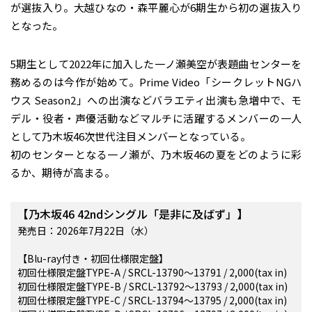
が選抜入り。大越ひなの・森平麗心が6期生から初の選抜入り
となった。
5期生として2022年に加入した一ノ瀬美空が表題曲センターを
務めるのは今作が始めて。Prime Video「シークレットNGハ
ウス Season2」への出演などバラエティ出演も急増中で、モ
デル・役者・声優活動などマルチに活躍するメンバーの一人
として乃木坂46次世代注目メンバーとなっている。
初のセンターとなる一ノ瀬が、乃木坂46の夏をどのように彩
るか、期待が高まる。
【乃木坂46 42ndシングル「是非に及ばず」】
発売日：2026年7月22日（水）
【Blu-ray付き・初回仕様限定盤】
初回仕様限定盤TYPE-A / SRCL-13790～13791 / 2,000(tax in)
初回仕様限定盤TYPE-B / SRCL-13792～13793 / 2,000(tax in)
初回仕様限定盤TYPE-C / SRCL-13794～13795 / 2,000(tax in)