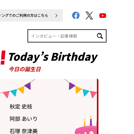
ィングでのご利用の方はこちら
Today’s Birthday
今日の誕生日
秋定 史枝
阿部 あいり
石塚 奈津美