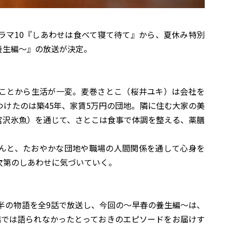
ラマ10『しあわせは食べて寝て待て』から、夏休み特別
養生編～』の放送が決定。
ことから生活が一変。麦巻さとこ（桜井ユキ）は会社を
けたのは築45年、家賃5万円の団地。隣に住む大家の美
宮沢氷魚）を通じて、さとこは食事で体調を整える、薬膳
んと、たおやかな団地や職場の人間関係を通して心身を
次第のしあわせに気づいていく。
な1年半の物語を全9話で放送し、今回の～早春の養生編～は、
編では語られなかったとっておきのエピソードをお届けす