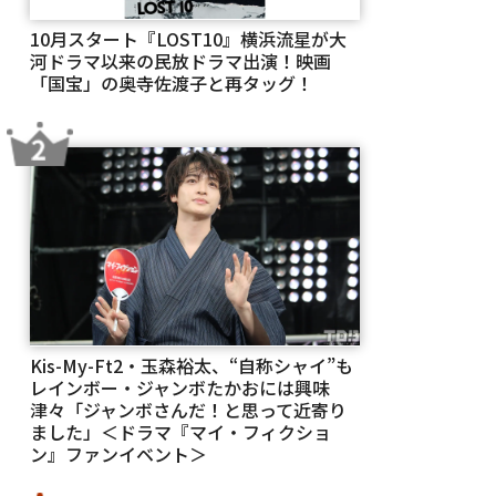
10月スタート『LOST10』横浜流星が大
河ドラマ以来の民放ドラマ出演！映画
「国宝」の奥寺佐渡子と再タッグ！
Kis-My-Ft2・玉森裕太、“自称シャイ”も
レインボー・ジャンボたかおには興味
津々「ジャンボさんだ！と思って近寄り
ました」＜ドラマ『マイ・フィクショ
ン』ファンイベント＞