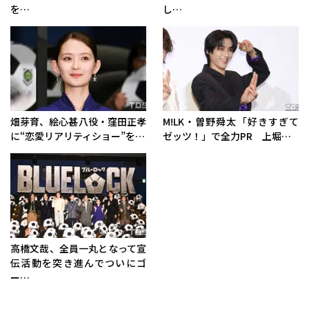
を…
し…
畑芽育、絵心甚八役・窪田正孝
M!LK・曽野舜太「好きすぎて
に“恋愛リアリティショー”を…
ゼッツ！」で全力PR 上堀…
高橋文哉、全員一丸となって宣
伝活動を突き進んでついにゴ
ー…