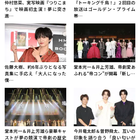
仲村悠菜、実写映画『つりこま
『トーキング千鳥！』２回目の
ち』で映画初主演！夢に突き
放送はゴールデン・プライム
進…
帯…
佐藤大樹、約6年ぶりとなる写
堂本光一＆井上芳雄、帝劇愛あ
真集に手応え「大人になった
ふれる“帝コン”が開幕「新し…
僕…
堂本光一＆井上芳雄ら豪華キャ
今井竜太郎＆曽野舜太、互いの
ストが夢の競演で帝劇の歴史
印象を語り合う「良い匂いが