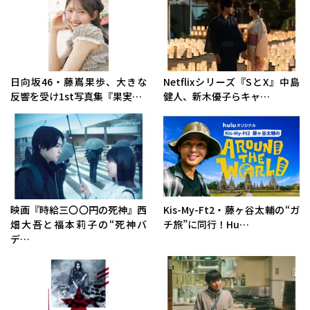
日向坂46・藤嶌果歩、大きな
Netflixシリーズ『SとX』中島
反響を受け1st写真集『果実…
健人、新木優子らキャ…
映画『時給三〇〇円の死神』西
Kis-My-Ft2・藤ヶ谷太輔の“ガ
畑大吾と福本莉子の“死神バ
チ旅”に同行！Hu…
デ…