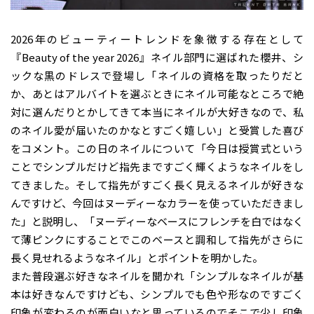
2026年のビューティートレンドを象徴する存在として
『Beauty of the year 2026』ネイル部門に選ばれた櫻井、シ
ックな黒のドレスで登場し「ネイルの資格を取ったりだと
か、あとはアルバイトを選ぶときにネイル可能なところで絶
対に選んだりとかしてきて本当にネイルが大好きなので、私
のネイル愛が届いたのかなとすごく嬉しい」と受賞した喜び
をコメント。この日のネイルについて「今日は授賞式という
ことでシンプルだけど指先まですごく輝くようなネイルをし
てきました。そして指先がすごく長く見えるネイルが好きな
んですけど、今回はヌーディーなカラーを使っていただきまし
た」と説明し、「ヌーディーなベースにフレンチを白ではなく
て薄ピンクにすることでこのベースと調和して指先がさらに
長く見せれるようなネイル」とポイントを明かした。
また普段選ぶ好きなネイルを聞かれ「シンプルなネイルが基
本は好きなんですけども、シンプルでも色や形なのですごく
印象が変わるのが面白いなと思っているのでそこで少し印象