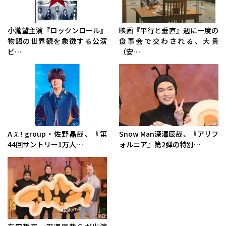
小瀧望主演『ロックンロール』
映画『平行と垂直』週に一度の
物語の世界観を象徴する公演
食事会で交わされる、大貴
ビ…
（安…
Aぇ! group・佐野晶哉、『第
Snow Man深澤辰哉、『アリフ
44回サントリー1万人…
ォルニア』第2弾の特別…