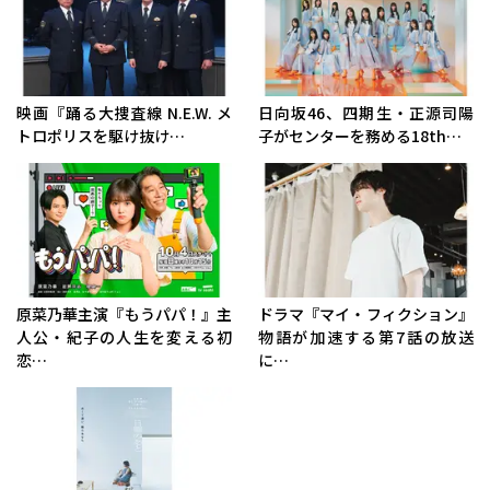
映画『踊る大捜査線 N.E.W. メ
日向坂46、四期生・正源司陽
トロポリスを駆け抜け…
子がセンターを務める18th…
原菜乃華主演『もうパパ！』主
ドラマ『マイ・フィクション』
人公・紀子の人生を変える初
物語が加速する第7話の放送
恋…
に…