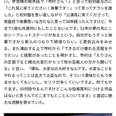
い。参宮橋の喫茶店で『市村さん！』と思って初対面なのに
『これ見に来てください！後輩です！』って言ってチラシを渡
した」と初対面を思い返しながら「公演見に来てくださって、
真面目で後輩思いな方だなと思って50年経ったんですけど、今
まで1度も共演何にもしたことないんです。52年の夢の先にこ
のシークレットステージがあるという。自分がもうずっと後
輩ですから新人のつもりで頑張りたい」と意気込みをみせ
る。また演出する上で市村から『できるだけ疲れる芝居をや
りたい』と提案があったことを明かすと、市村は「えりさん
の芝居でると稽古大変だからって他の芸能人の方から聞いて
る」と言い、「僕ね、大変なの大好きなんです。大変なことを
やれるってことは生きてる証なので、そういう意味だともう休
ませなくてもいいし、セリフが多くていいですよ。何でもや
ります。10何役やるんですけどこんな役者冥利につける作品
はないと思うんでどこまでもとことんついてます」と渡辺に絶
大な信頼を寄せていた。