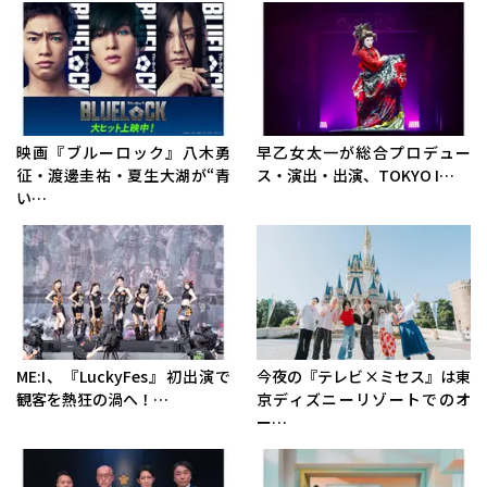
映画『ブルーロック』八木勇
早乙女太一が総合プロデュー
征・渡邊圭祐・夏生大湖が“青
ス・演出・出演、TOKYO I…
い…
ME:I、『LuckyFes』初出演で
今夜の『テレビ×ミセス』は東
観客を熱狂の渦へ！…
京ディズニーリゾートでのオ
ー…