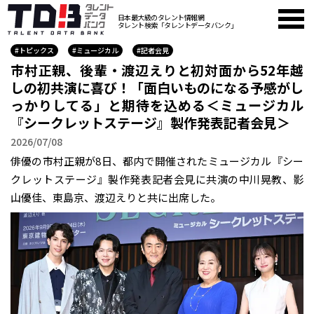
日本最大級のタレント情報網
タレント検索「タレントデータバンク」
#トピックス
#ミュージカル
#記者会見
市村正親、後輩・渡辺えりと初対面から52年越
しの初共演に喜び！「面白いものになる予感がし
っかりしてる」と期待を込める＜ミュージカル
『シークレットステージ』製作発表記者会見＞
2026/07/08
俳優の市村正親が8日、都内で開催されたミュージカル『シー
クレットステージ』製作発表記者会見に共演の中川晃教、影
山優佳、東島京、渡辺えりと共に出席した。