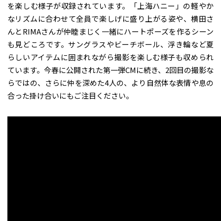
を楽しむ様子が収録されています。「上海ハニー」の軽やか
なリズムに合わせて全員で楽しげに盛り上がる姿や、横田さ
んとRIMAさんが仲睦まじく一緒にハートポーズを作るシーン
も見どころです。サングラスやビーチボール、浮き輪など夏
らしいアイテムに囲まれながら撮影を楽しむ様子も収められ
ています。今春に公開された第一弾CMに続き、2回目の撮影な
らではの、さらに仲を深めた4人の、より自然体な表情や息の
合った掛け合いにもご注目ください。