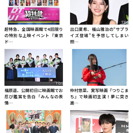
超特急、全国映画館で4回限り
出口夏希、福山雅治の“サプラ
の特別な上映イベント『東京
イズ登場”を予想してしまい
ド…
照…
福原遥、公開初日に映画館でお
仲村悠菜、実写映画『つりこま
忍び鑑賞を告白「みんなの表
ち』で映画初主演！夢に突き
情…
進…