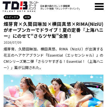
日本最大級のタレント情報網
タレント検索「タレントデータバンク」
#トピックス
#CM
畑芽育×久間田琳加×横田真悠×RIMA(NiziU)
がオープンカーでドライブ！夏の定番『上海ハニ
ー』にのせて“さらツヤ髪”全開！
2026/07/09
畑芽育、久間田琳加、横田真悠、RIMA（NiziU）が出演する
花王のヘアケアブランド『Essential（エッセンシャル）』の
CMシリーズ第二弾「さらツヤすぎる！Essential！（上海ハニ
ー）」篇が公開された。