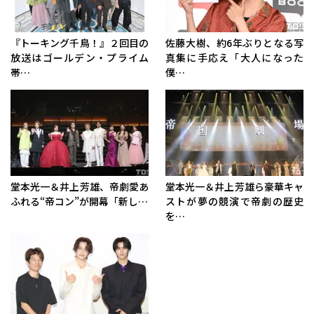
『トーキング千鳥！』２回目の
佐藤大樹、約6年ぶりとなる写
放送はゴールデン・プライム
真集に手応え「大人になった
帯…
僕…
堂本光一＆井上芳雄、帝劇愛あ
堂本光一＆井上芳雄ら豪華キャ
ふれる“帝コン”が開幕「新し…
ストが夢の競演で帝劇の歴史
を…