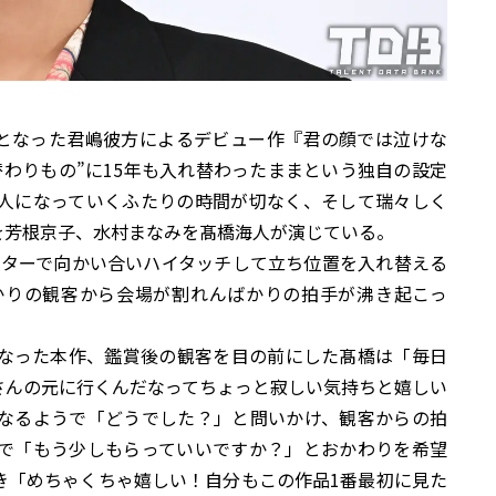
題となった君嶋彼方によるデビュー作『君の顔では泣けな
わりもの”に15年も入れ替わったままという独自の設定
人になっていくふたりの時間が切なく、そして瑞々しく
を芳根京子、水村まなみを髙橋海人が演じている。
ンターで向かい合いハイタッチして立ち位置を入れ替える
かりの観客から会場が割れんばかりの拍手が沸き起こっ
なった本作、鑑賞後の観客を目の前にした髙橋は「毎日
さんの元に行くんだなってちょっと寂しい気持ちと嬉しい
なるようで「どうでした？」と問いかけ、観客からの拍
で「もう少しもらっていいですか？」とおかわりを希望
き「めちゃくちゃ嬉しい！自分もこの作品1番最初に見た