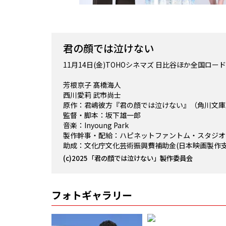
君の顔では泣けない
11月14日(金)TOHOシネマズ 日比谷ほか全国ロー
芳根京子 髙橋海人
西川愛莉 武市尚士
原作：君嶋彼方『君の顔では泣けない』（角川文庫／K
監督・脚本：坂下雄一郎
音楽：Inyoung Park
製作幹事・配給：ハピネットファントム・スタジオ
助成：文化庁文化芸術振興費補助金(日本映画製作支
(c)2025「君の顔では泣けない」製作委員会
フォトギャラリー