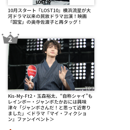
10月スタート『LOST10』横浜流星が大
河ドラマ以来の民放ドラマ出演！映画
「国宝」の奥寺佐渡子と再タッグ！
Kis-My-Ft2・玉森裕太、“自称シャイ”も
レインボー・ジャンボたかおには興味
津々「ジャンボさんだ！と思って近寄り
ました」＜ドラマ『マイ・フィクショ
ン』ファンイベント＞