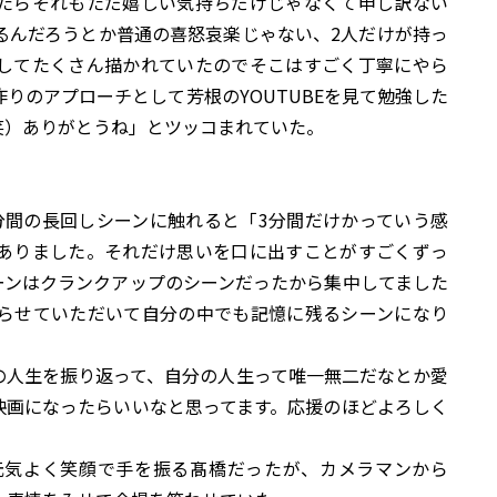
たらそれもただ嬉しい気持ちだけじゃなくて申し訳ない
るんだろうとか普通の喜怒哀楽じゃない、2人だけが持っ
してたくさん描かれていたのでそこはすごく丁寧にやら
りのアプローチとして芳根のYOUTUBEを見て勉強した
笑）ありがとうね」とツッコまれていた。
分間の長回しシーンに触れると「3分間だけかっていう感
ありました。それだけ思いを口に出すことがすごくずっ
ーンはクランクアップのシーンだったから集中してました
らせていただいて自分の中でも記憶に残るシーンになり
の人生を振り返って、自分の人生って唯一無二だなとか愛
映画になったらいいなと思ってます。応援のほどよろしく
元気よく笑顔で手を振る髙橋だったが、カメラマンから