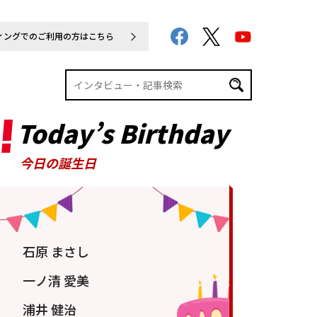
ィングでのご利用の方はこちら
Today’s Birthday
今日の誕生日
石原 まさし
一ノ清 愛美
浦井 健治