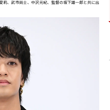
愛莉、武市尚士、中沢元紀、監督の坂下雄一郎と共に出