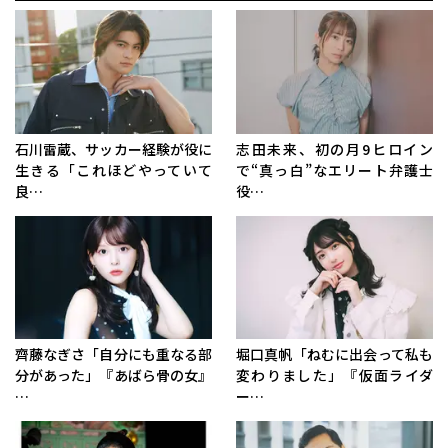
石川雷蔵、サッカー経験が役に
志田未来、初の月9ヒロイン
生きる「これほどやっていて
で“真っ白”なエリート弁護士
良…
役…
齊藤なぎさ「自分にも重なる部
堀口真帆「ねむに出会って私も
分があった」『あばら骨の女』
変わりました」『仮面ライダ
…
ー…