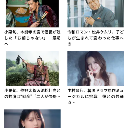
小栗旬、本能寺の変で信長が残
令和ロマン・松井ケムリ、子ど
した「お前じゃない」 最期
もが生まれて変わった仕事へ
へ…
の…
小栗旬、仲野太賀＆池松壮亮と
中村麗乃、韓国ドラマ原作ミュ
の共演は“財産”「二人が信長…
ージカルに挑戦 役との共通
点…