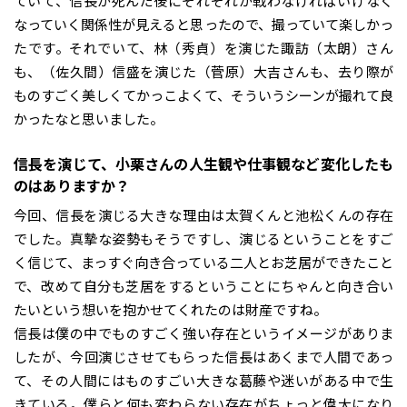
ていて、信長が死んだ後にそれぞれが戦わなければいけなく
なっていく関係性が見えると思ったので、撮っていて楽しかっ
たです。それでいて、林（秀貞）を演じた諏訪（太朗）さん
も、（佐久間）信盛を演じた（菅原）大吉さんも、去り際が
ものすごく美しくてかっこよくて、そういうシーンが撮れて良
かったなと思いました。
――信長を演じて、小栗さんの人生観や仕事観など変化したも
のはありますか？
今回、信長を演じる大きな理由は太賀くんと池松くんの存在
でした。真摯な姿勢もそうですし、演じるということをすご
く信じて、まっすぐ向き合っている二人とお芝居ができたこと
で、改めて自分も芝居をするということにちゃんと向き合い
たいという想いを抱かせてくれたのは財産ですね。
信長は僕の中でものすごく強い存在というイメージがありま
したが、今回演じさせてもらった信長はあくまで人間であっ
て、その人間にはものすごい大きな葛藤や迷いがある中で生
きている。僕らと何も変わらない存在がちょっと偉大になり