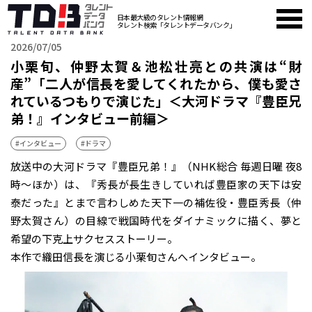
日本最大級のタレント情報網
タレント検索「タレントデータバンク」
2026/07/05
小栗旬、仲野太賀＆池松壮亮との共演は“財
産”「二人が信長を愛してくれたから、僕も愛さ
れているつもりで演じた」＜大河ドラマ『豊臣兄
弟！』インタビュー前編＞
#インタビュー
#ドラマ
放送中の大河ドラマ『豊臣兄弟！』（NHK総合 毎週日曜 夜8
時～ほか）は、『秀長が長生きしていれば豊臣家の天下は安
泰だった』とまで言わしめた天下一の補佐役・豊臣秀長（仲
野太賀さん）の目線で戦国時代をダイナミックに描く、夢と
希望の下克上サクセスストーリー。
本作で織田信長を演じる小栗旬さんへインタビュー。