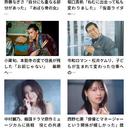
齊藤なぎさ「自分にも重なる部
堀口真帆「ねむに出会って私も
分があった」『あばら骨の女』
変わりました」『仮面ライダ
…
ー…
小栗旬、本能寺の変で信長が残
令和ロマン・松井ケムリ、子ど
した「お前じゃない」 最期
もが生まれて変わった仕事へ
へ…
の…
中村麗乃、韓国ドラマ原作ミュ
西野七瀬「俳優とマネージャー
ージカルに挑戦 役との共通
という関係が嬉しかった」舘