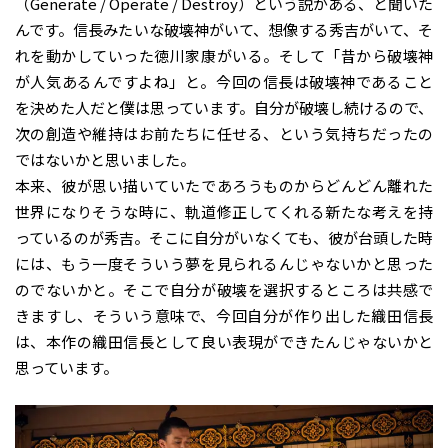
（Generate / Operate / Destroy）という説がある、と聞いた
んです。信長みたいな破壊神がいて、想像する秀吉がいて、そ
れを動かしていった徳川家康がいる。そして「昔から破壊神
が人気あるんですよね」と。今回の信長は破壊神であること
を決めた人だと僕は思っています。自分が破壊し続けるので、
次の創造や維持はお前たちに任せる、という気持ちだったの
ではないかと思いました。
本来、彼が思い描いていたであろうものからどんどん離れた
世界になりそうな時に、軌道修正してくれる新たな考えを持
っているのが秀吉。そこに自分がいなくても、彼が台頭した時
には、もう一度そういう夢を見られるんじゃないかと思った
のでないかと。そこで自分が破壊を選択するところは共感で
きますし、そういう意味で、今回自分が作り出した織田信長
は、本作の織田信長として良い表現ができたんじゃないかと
思っています。