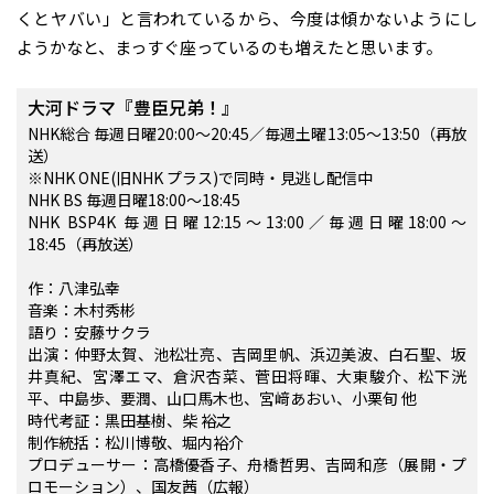
くとヤバい」と言われているから、今度は傾かないようにし
ようかなと、まっすぐ座っているのも増えたと思います。
大河ドラマ『豊臣兄弟！』
NHK総合 毎週日曜20:00～20:45／毎週土曜13:05～13:50（再放
送）
※NHK ONE(旧NHK プラス)で同時・見逃し配信中
NHK BS 毎週日曜18:00～18:45
NHK BSP4K 毎週日曜12:15～13:00／毎週日曜18:00～
18:45（再放送）
作：八津弘幸
音楽：木村秀彬
語り：安藤サクラ
出演：仲野太賀、池松壮亮、吉岡里帆、浜辺美波、白石聖、坂
井真紀、宮澤エマ、倉沢杏菜、菅田将暉、大東駿介、松下洸
平、中島歩、要潤、山口馬木也、宮﨑あおい、小栗旬 他
時代考証：黒田基樹、柴 裕之
制作統括：松川博敬、堀内裕介
プロデューサー：高橋優香子、舟橋哲男、吉岡和彦（展開・プ
ロモーション）、国友茜（広報）