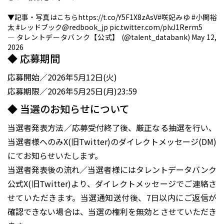
▼記事・写真はこちら
https://t.co/Y5F1X8zAsV
#咲妃みゆ
#小関裕
太
#レッドブック
@redbook_jp
pic.twitter.com/plvJ1Rerm5
— タレントデータバンク【公式】 (@talent_databank)
May 12,
2026
◆ 応募期間
応募開始／2026年5月12日(火)
応募期限／2026年5月25日(月)23:59
◆ 当選のお知らせについて
当選者発表方法／応募受付終了後、厳正なる抽選を行い、
当選者様へのみX(旧Twitter)のダイレクトメッセージ(DM)
にてお知らせいたします。
当選者発表後の流れ／当選者様にはタレントデータバンク
公式X(旧Twitter)より、ダイレクトメッセージでご連絡さ
せていただきます。当選通知送付後、7日以内にご返信が
確認できない場合は、当選の権利を無効とさせていただき