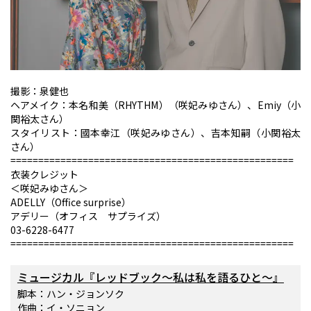
撮影：泉健也
ヘアメイク：本名和美（RHYTHM）（咲妃みゆさん）、Emiy（小
関裕太さん）
スタイリスト：國本幸江（咲妃みゆさん）、吉本知嗣（小関裕太
さん）
===================================================
衣装クレジット
＜咲妃みゆさん＞
ADELLY（Office surprise）
アデリー（オフィス サプライズ）
03-6228-6477
===================================================
ミュージカル『レッドブック～私は私を語るひと～』
脚本：ハン・ジョンソク
作曲：イ・ソニョン