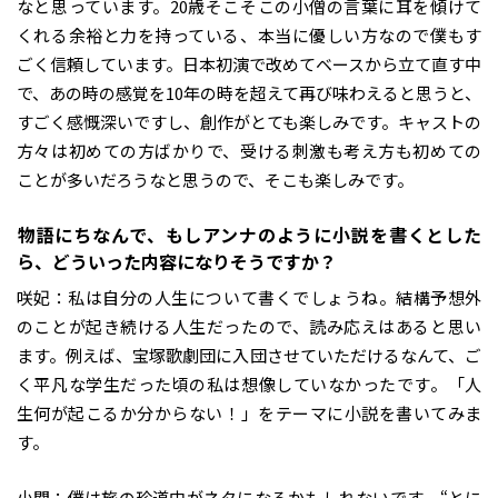
なと思っています。20歳そこそこの小僧の言葉に耳を傾けて
くれる余裕と力を持っている、本当に優しい方なので僕もす
ごく信頼しています。日本初演で改めてベースから立て直す中
で、あの時の感覚を10年の時を超えて再び味わえると思うと、
すごく感慨深いですし、創作がとても楽しみです。キャストの
方々は初めての方ばかりで、受ける刺激も考え方も初めての
ことが多いだろうなと思うので、そこも楽しみです。
――物語にちなんで、もしアンナのように小説を書くとした
ら、どういった内容になりそうですか？
咲妃：私は自分の人生について書くでしょうね。結構予想外
のことが起き続ける人生だったので、読み応えはあると思い
ます。例えば、宝塚歌劇団に入団させていただけるなんて、ご
く平凡な学生だった頃の私は想像していなかったです。「人
生何が起こるか分からない！」をテーマに小説を書いてみま
す。
小関：僕は旅の珍道中がネタになるかもしれないです。“とに