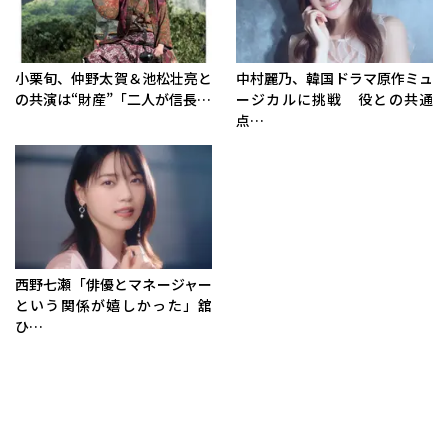
小栗旬、仲野太賀＆池松壮亮と
中村麗乃、韓国ドラマ原作ミュ
の共演は“財産”「二人が信長…
ージカルに挑戦 役との共通
点…
西野七瀬「俳優とマネージャー
という関係が嬉しかった」舘
ひ…