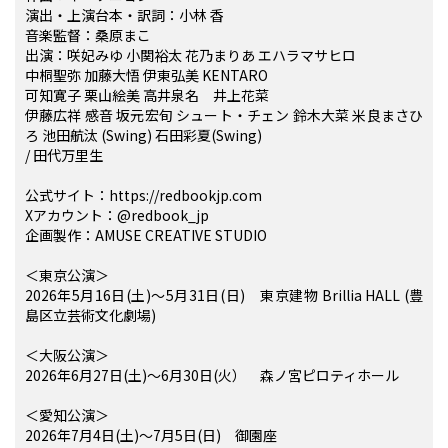
演出・上演台本・訳詞：小林 香
音楽監督：桑原まこ
出演：咲妃みゆ 小関裕太 花乃まりあ エハラマサヒロ
中桐聖弥 加藤大悟 伊東弘美 KENTARO
可知寛子 栗山絵美 高井泉名 井上花菜
伊藤広祥 感音 坂元宏旬 シュート・チェン 鈴木大菜 米良まさひ
ろ 池田航汰 (Swing) 石田彩夏(Swing)
/ 田代万里生
公式サイト：https://redbookjp.com
Xアカウント：@redbook_jp
企画製作：AMUSE CREATIVE STUDIO
＜東京公演＞
2026年5月16日(土)～5月31日(日) 東京建物 Brillia HALL (豊
島区立芸術文化劇場)
＜大阪公演＞
2026年6月27日(土)～6月30日(火） 森ノ宮ピロティホール
＜愛知公演＞
2026年7月4日(土)～7月5日(日) 御園座