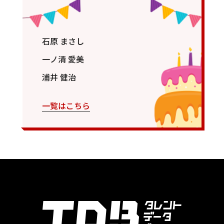
石原 まさし
一ノ清 愛美
浦井 健治
一覧はこちら