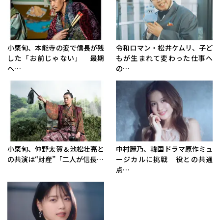
小栗旬、本能寺の変で信長が残
令和ロマン・松井ケムリ、子ど
した「お前じゃない」 最期
もが生まれて変わった仕事へ
へ…
の…
小栗旬、仲野太賀＆池松壮亮と
中村麗乃、韓国ドラマ原作ミュ
の共演は“財産”「二人が信長…
ージカルに挑戦 役との共通
点…