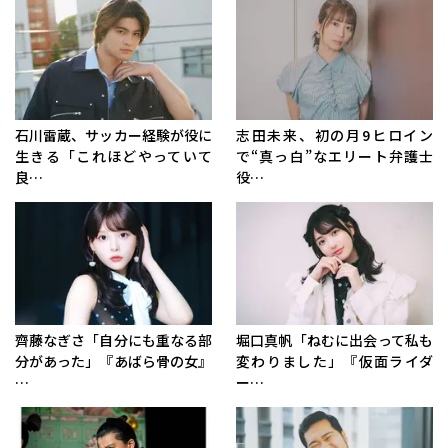
石川雷蔵、サッカー経験が役に
志田未来、初の月9ヒロイン
生きる「これほどやっていて
で“真っ白”なエリート弁護士
良…
役…
齊藤なぎさ「自分にも重なる部
堀口真帆「ねむに出会って私も
分があった」『あばら骨の女』
変わりました」『仮面ライダ
…
ー…