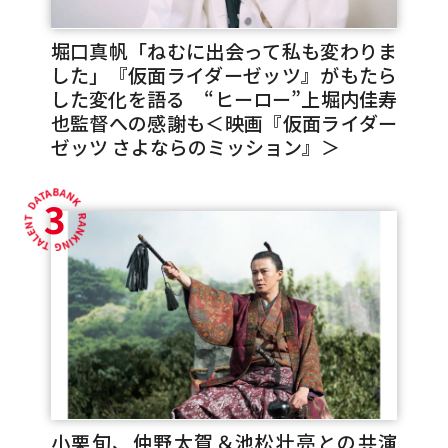
堀口真帆「ねむに出会って私も変わりま
した」『仮面ライダーゼッツ』がもたら
した変化を語る “ヒーロー”上堀内佳寿
也監督への感謝も＜映画『仮面ライダー
ゼッツ さよならのミッション』＞
3
小栗旬、仲野太賀＆池松壮亮との共演