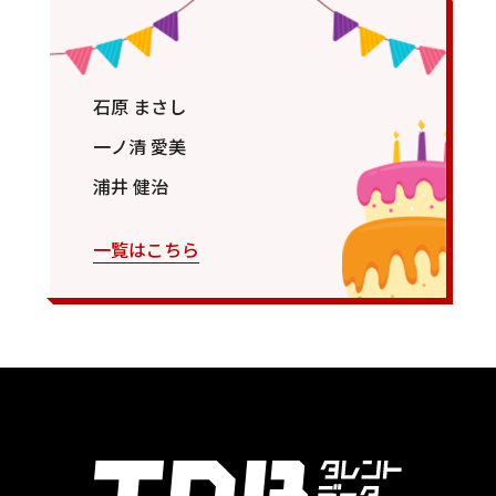
石原 まさし
一ノ清 愛美
浦井 健治
一覧はこちら