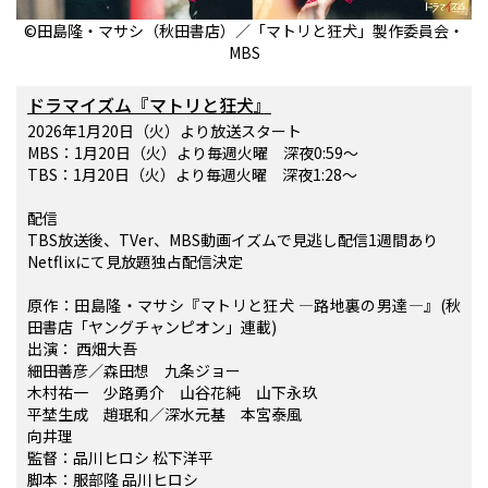
©田島隆・マサシ（秋田書店）／「マトリと狂犬」製作委員会・
MBS
ドラマイズム『マトリと狂犬』
2026年1月20日（火）より放送スタート
MBS：1月20日（火）より毎週火曜 深夜0:59～
TBS：1月20日（火）より毎週火曜 深夜1:28～
配信
TBS放送後、TVer、MBS動画イズムで見逃し配信1週間あり
Netflixにて見放題独占配信決定
原作：田島隆・マサシ『マトリと狂犬 ―路地裏の男達―』(秋
田書店「ヤングチャンピオン」連載)
出演： 西畑大吾
細田善彦／森田想 九条ジョー
木村祐一 少路勇介 山谷花純 山下永玖
平埜生成 趙珉和／深水元基 本宮泰風
向井理
監督：品川ヒロシ 松下洋平
脚本：服部隆 品川ヒロシ