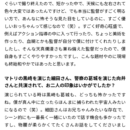
ぐらいで撮り終えたので、短かった中で、天候にも左右されて
色々大変ではあったんですけど、でも本当に監督がすごく明る
い方で、あんなに怖そうな見た目をしているのに、すごく優
しいおっちゃんって感じなので（笑）。すごく好奇心旺盛で、
例えばアクション指導の中に入って行ったり、ちょっと美術を
作ったり、血糊とかも監督が自分で僕に付けてくれたりしま
したし、そんな天真爛漫さも兼ね備えた監督だったので、僕
自身もすごくやりやすかったですし、こんな題材やのに現場
も終始和やかではあったと思います。
――マトリの黒崎を演じた細田さん、警察の葛城を演じた向井
さんと共演されて、お二人の印象はいかがでしたか？
演じられている時は黒崎も葛城も、どっちも怖かったです
ね。僕が真ん中に立ったらほんまに捕らわれた宇宙人みたい
になるので（笑）。細田さんはお兄ちゃんみたいな存在で、
シーン的にも一番長く一緒にいたので話す機会も多かったで
すし、物腰が柔らかくてたくさんお話をしてくださいまし