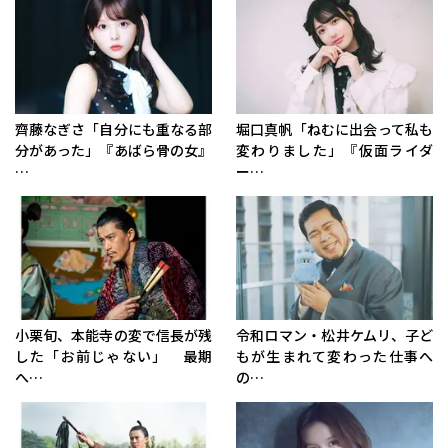
齊藤なぎさ「自分にも重なる部
堀口真帆「ねむに出会って私も
分があった」『あばら骨の女』
変わりました」『仮面ライダ
…
ー…
小栗旬、本能寺の変で信長が残
令和ロマン・松井ケムリ、子ど
した「お前じゃない」 最期
もが生まれて変わった仕事へ
へ…
の…