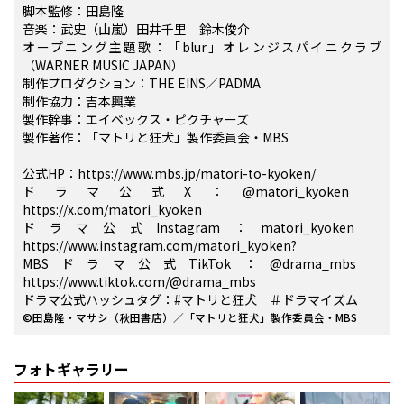
脚本監修：田島隆
音楽：武史（山嵐）田井千里 鈴木俊介
オープニング主題歌：「blur」オレンジスパイニクラブ
（WARNER MUSIC JAPAN）
制作プロダクション：THE EINS／PADMA
制作協力：吉本興業
製作幹事：エイベックス・ピクチャーズ
製作著作：「マトリと狂犬」製作委員会・MBS
公式HP：https://www.mbs.jp/matori-to-kyoken/
ドラマ公式X：@matori_kyoken
https://x.com/matori_kyoken
ドラマ公式Instagram：matori_kyoken
https://www.instagram.com/matori_kyoken?
MBSドラマ公式TikTok：@drama_mbs
https://www.tiktok.com/@drama_mbs
ドラマ公式ハッシュタグ：#マトリと狂犬 ＃ドラマイズム
©田島隆・マサシ（秋田書店）／「マトリと狂犬」製作委員会・MBS
フォトギャラリー