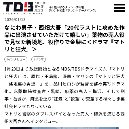
日本最大級のタレント情報網
タレント検索「タレントデータバンク」
2026/01/13
なにわ男子・西畑大吾「20代ラストに攻めた作
品に出演させていただけて嬉しい」薬物の売人役
で見せた新境地、役作りで金髪に＜ドラマ『マト
リと狂犬』＞
#インタビュー
#ドラマ
1月20日より放送開始となるMBS/TBSドラマイズム『マトリ
と狂犬』は、原作・田島隆、漫画・マサシの『マトリと狂犬
―路地裏の男達―』を、品川ヒロシが監督を務め実写ドラマ
化。麻薬取締捜査官・黒崎、麻薬の売人・梅沢、そして刑
事・葛城が、麻薬を巡り“狂気”と“欲望”が交差する禍々しき裏
社会ドラマとなっている。
マトリと警察のダブルスパイとなった売人・梅沢を演じる西
畑大吾さんへインタビュー。