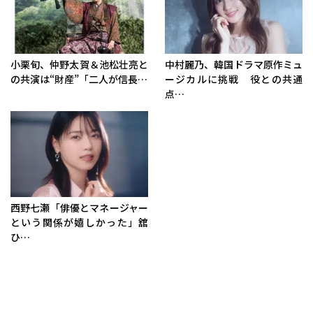
小栗旬、仲野太賀＆池松壮亮と
中村麗乃、韓国ドラマ原作ミュ
の共演は“財産”「二人が信長…
ージカルに挑戦 役との共通
点…
西野七瀬「俳優とマネージャー
という関係が嬉しかった」舘
ひ…