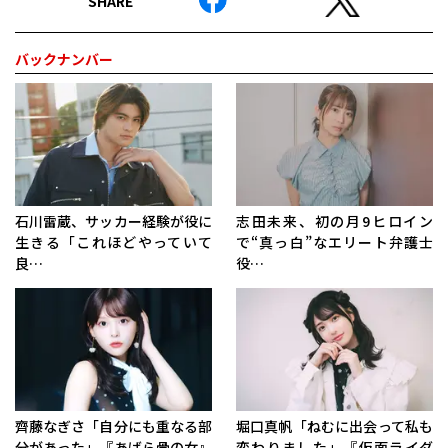
SHARE
バックナンバー
石川雷蔵、サッカー経験が役に
志田未来、初の月9ヒロイン
生きる「これほどやっていて
で“真っ白”なエリート弁護士
良…
役…
齊藤なぎさ「自分にも重なる部
堀口真帆「ねむに出会って私も
分があった」『あばら骨の女』
変わりました」『仮面ライダ