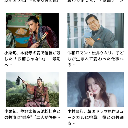
…
ー…
小栗旬、本能寺の変で信長が残
令和ロマン・松井ケムリ、子ど
した「お前じゃない」 最期
もが生まれて変わった仕事へ
へ…
の…
小栗旬、仲野太賀＆池松壮亮と
中村麗乃、韓国ドラマ原作ミュ
の共演は“財産”「二人が信長…
ージカルに挑戦 役との共通
点…