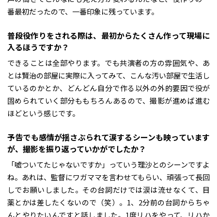
番最初だったので、一番印象に残っています。
――普段役作りをされる際は、最初からたくさん作って現場に
入るほうですか？
できることは全部やります。でも共演者の方の雰囲気や、あ
とは賢治の部屋に実際に入ってみて、こんな汚い部屋で生活し
ているのかとか、どんどん自分で作る以外の外的要因で役が
固められていく部分ももちろんあるので、撮影が進めば進む
ほどという感じです。
――予告でも感情が揺さぶられて涙するシーンも映っています
が、撮影を振り返っていかがでしたか？
「嘘ついてたじゃないですか」っていう理沙とのシーンですよ
ね。あれは、監督にワガママを言わせてもらい、頑張って長回
しでお願いしました。その台詞だけでは涙は流せなくて、目
薬とかは差したくないので（笑）。1、2分前の台詞からちゃ
んとやりたいんですと話しました。1度リハをやって、リハか