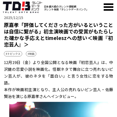
日本最大級のタレント情報網
タレント検索「タレントデータバンク」
2025/12/15
原嘉孝「評価してくださった方がいるということ
は自信に繋がる」初主演映画での受賞がもたらし
た確かな手応えとtimeleszへの想い＜映画『初
恋芸人』＞
#トピックス
#映画
12月19日（金）より全国公開となる映画『初恋芸人』は、中
沢健の恋愛小説を映画化。怪獣ネタで舞台に立つ売れないピ
ン芸人が、彼のネタを「面白い」と言う女性に恋をする物
語。
本作が映画初主演となり、主人公の売れないピン芸人・佐藤
賢治を演じる原嘉孝さんへインタビュー。