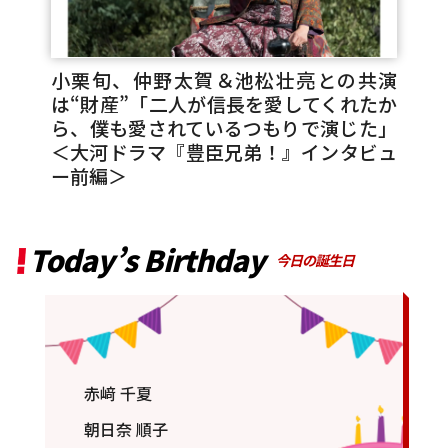
小栗旬、仲野太賀＆池松壮亮との共演
は“財産”「二人が信長を愛してくれたか
ら、僕も愛されているつもりで演じた」
＜大河ドラマ『豊臣兄弟！』インタビュ
ー前編＞
Today’s Birthday
今日の誕生日
赤﨑 千夏
朝日奈 順子