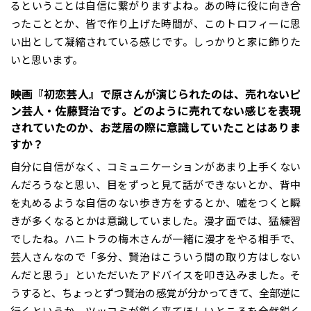
るということは自信に繋がりますよね。あの時に役に向き合
ったこととか、皆で作り上げた時間が、このトロフィーに思
い出として凝縮されている感じです。しっかりと家に飾りた
いと思います。
――映画『初恋芸人』で原さんが演じられたのは、売れないピ
ン芸人・佐藤賢治です。どのように売れてない感じを表現
されていたのか、お芝居の際に意識していたことはありま
すか？
自分に自信がなく、コミュニケーションがあまり上手くない
んだろうなと思い、目をずっと見て話ができないとか、背中
を丸めるような自信のない歩き方をするとか、嘘をつくと瞬
きが多くなるとかは意識していました。漫才面では、猛練習
でしたね。ハニトラの梅木さんが一緒に漫才をやる相手で、
芸人さんなので「多分、賢治はこういう間の取り方はしない
んだと思う」といただいたアドバイスを叩き込みました。そ
うすると、ちょっとずつ賢治の感覚が分かってきて、全部逆に
行くというか、ツッコミが鋭く来てほしいところを全然鋭く